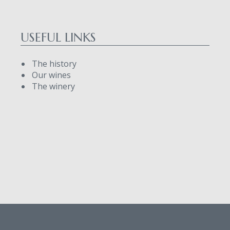
USEFUL LINKS
The history
Our wines
The winery