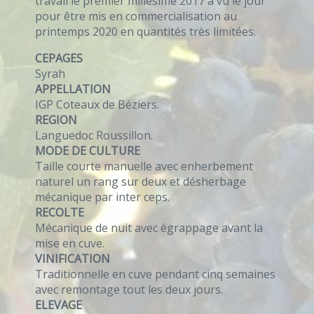
travail le premier millésime 2017 a vu le jour
pour être mis en commercialisation au
printemps 2020 en quantités très limitées.
CEPAGES
Syrah
APPELLATION
IGP Coteaux de Béziers.
REGION
Languedoc Roussillon.
MODE DE CULTURE
Taille courte manuelle avec enherbement
naturel un rang sur deux et désherbage
mécanique par inter ceps.
RECOLTE
Mécanique de nuit avec égrappage avant la
mise en cuve.
VINIFICATION
Traditionnelle en cuve pendant cinq semaines
avec remontage tout les deux jours.
ELEVAGE