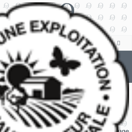
Winemaking chai
The content of this page is temporarily
unavailable.
Suivez Nous sur Instagram #domaineauge