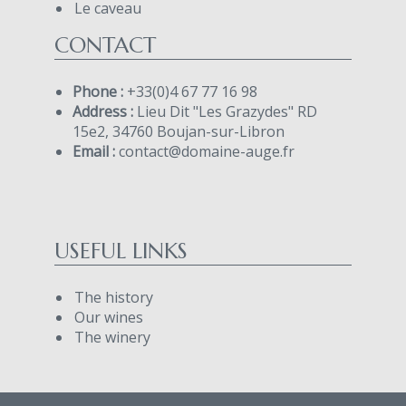
Le caveau
CONTACT
Phone :
+33(0)4 67 77 16 98
Address :
Lieu Dit "Les Grazydes" RD
15e2, 34760 Boujan-sur-Libron
Email :
contact@domaine-auge.fr
USEFUL LINKS
The history
Our wines
The winery